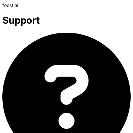
feest
.ai
Support